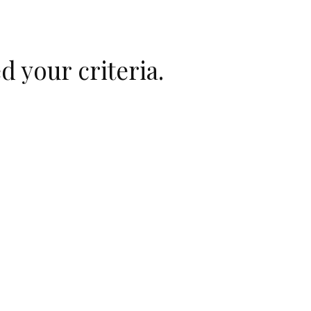
d your criteria.
retrouvez moi sur:
INSTAGRAM
l
LINKEDIN
MARIAGES NET
 : découvrir qui vous êtes pour
mariage
, votre
art
.